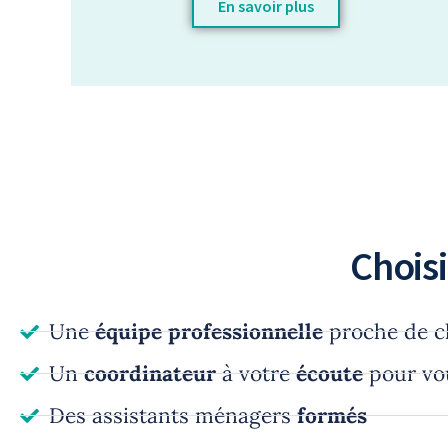
En savoir plus
Choisi
Une
équipe professionnelle
proche de c
Un
coordinateur
à votre
écoute
pour v
Des assistants ménagers
formés