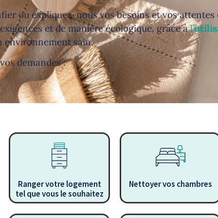
fier ou expliquez-nous vos besoins et vos attentes 
 exigences et de manière écologique, grâce à
l’
utili
un environnement
sain.
 vos demandes :
Ranger votre logement
Nettoyer vos chambres
tel que vous le souhaitez
.