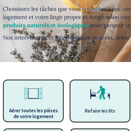
Choisissez les tâches que vous souhaitez nous con
logement et votre linge propre et rangé selon vos
produits
naturels
et écologiques
pour garantir 
Nos intervenants et intervenantes peuvent, selon
Aérer toutes les pièces
Refaire les lits
de votre logement
.