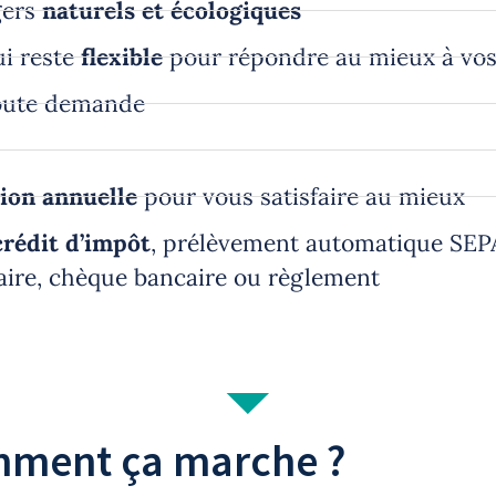
gers
naturels et écologiques
i reste
flexible
pour répondre au mieux à vos
oute demande
tion annuelle
pour vous satisfaire au mieux
rédit d’impôt
, prélèvement automatique SEP
aire, chèque bancaire ou règlement
ment ça marche ?