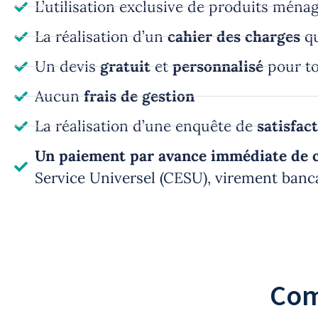
L’utilisation exclusive de produits ména
La réalisation d’un
cahier des charges
qu
Un devis
gratuit
et
personnalisé
pour t
Aucun
frais de gestion
La réalisation d’une enquête de
satisfac
Un paiement par avance immédiate de c
Service Universel (CESU), virement banc
Com