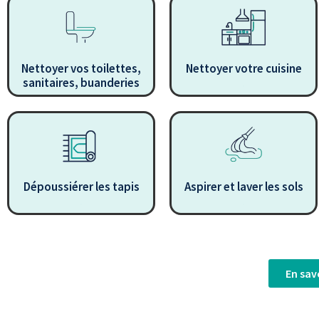
Nettoyer vos toilettes,
Nettoyer votre cuisine
sanitaires, buanderies
.
Dépoussiérer les tapis
Aspirer et laver les sols
.
.
En sav