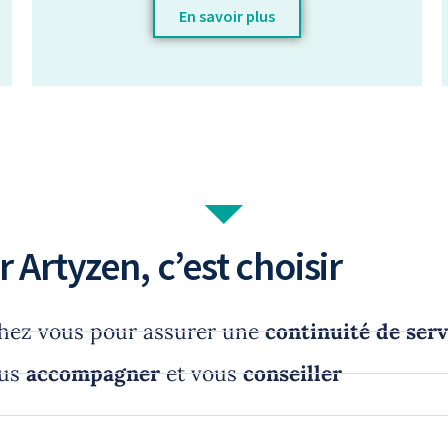
En savoir plus
r Artyzen, c’est choisir
hez vous pour assurer une
continuité de serv
ous
accompagner
et vous
conseiller