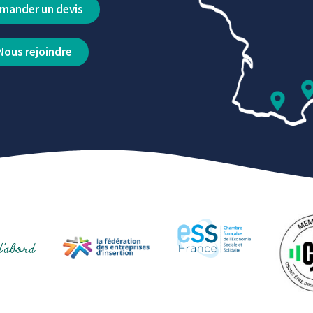
mander un devis
Nous rejoindre