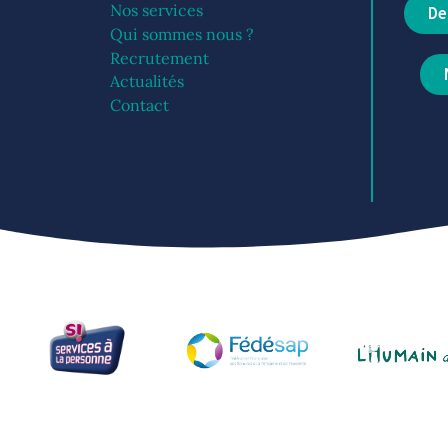
Nos services
De
Qui sommes nous ?
Recrutement
Actualités
Contact