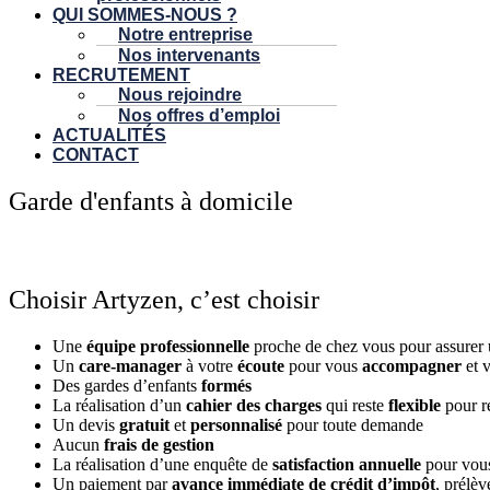
QUI SOMMES-NOUS ?
Notre entreprise
Nos intervenants
RECRUTEMENT
Nous rejoindre
Nos offres d’emploi
ACTUALITÉS
CONTACT
Garde d'enfants à domicile
Choisir Artyzen, c’est choisir
Une
équipe professionnelle
proche de chez vous pour assurer
Un
care-manager
à votre
écoute
pour vous
accompagner
et 
Des gardes d’enfants
formés
La réalisation d’un
cahier des charges
qui reste
flexible
pour r
Un devis
gratuit
et
personnalisé
pour toute demande
Aucun
frais de gestion
La réalisation d’une enquête de
satisfaction annuelle
pour vous
Un paiement par
avance immédiate de crédit d’impôt
, prélè